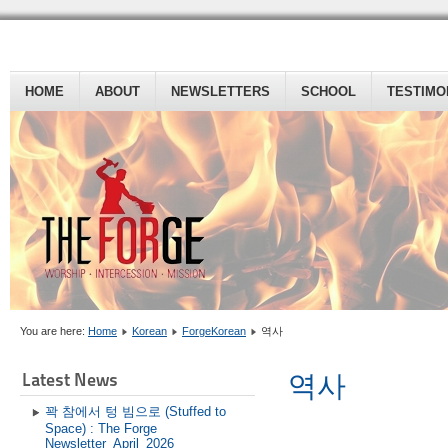
HOME
ABOUT
NEWSLETTERS
SCHOOL
TESTIMO
You are here:
Home
Korean
ForgeKorean
역사
Latest News
역사
꽉 참에서 텅 빔으로 (Stuffed to
Space) : The Forge
Newsletter_April_2026