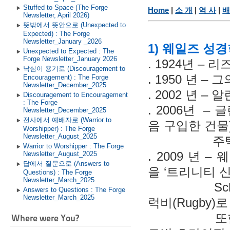
Stuffed to Space (The Forge
Home
|
소 개
|
역 사
|
배
Newsletter, April 2026)
뜻밖에서 뜻안으로 (Unexpected to
Expected) : The Forge
Newsletter_January _2026
1) 웨일즈 성
Unexpected to Expected : The
Forge Newsletter_January 2026
. 1924년 –
낙심이 용기로 (Discouragement to
. 1950 년 
Encouragement) : The Forge
Newsletter_December_2025
. 2002 년 – 
Discouragement to Encouragement
: The Forge
. 2006년 – 
Newsletter_December_2025
전사에서 예배자로 (Warrior to
음 구입한 건물
Worshipper) : The Forge
Newsletter_August_2025
주택 개발
Warrior to Worshipper : The Forge
. 2009 년 
Newsletter_August_2025
답에서 질문으로 (Answers to
을 ‘트리니티 신학
Questions) : The Forge
Newsletter_March_2025
School o
Answers to Questions : The Forge
Newsletter_March_2025
럭비(Rugby)
또한 ‘리즈 하월
Where were You?