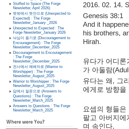
2016. 02. 14. 
Stuffed to Space (The Forge
Newsletter, April 2026)
뜻밖에서 뜻안으로 (Unexpected to
Genesis 38:1
Expected) : The Forge
Newsletter_January _2026
And it happene
Unexpected to Expected : The
his brothers, 
Forge Newsletter_January 2026
낙심이 용기로 (Discouragement to
Hirah.
Encouragement) : The Forge
Newsletter_December_2025
Discouragement to Encouragement
: The Forge
유다가 어디론가 내려가다(ירד = to des
Newsletter_December_2025
전사에서 예배자로 (Warrior to
가 아둘람(Adul
Worshipper) : The Forge
Newsletter_August_2025
유다는 왜, 그
Warrior to Worshipper : The Forge
Newsletter_August_2025
에게로 방향을 
답에서 질문으로 (Answers to
Questions) : The Forge
Newsletter_March_2025
Answers to Questions : The Forge
요셉의 형들은
Newsletter_March_2025
팔고 아버지에
Where were You?
며 속인다.